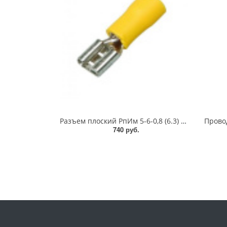
Разъем плоский РпИм 5-6-0,8 (6.3) (100шт.) EKF PROxima (rpim-5-6-0,8)
740 руб.