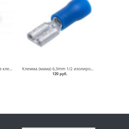
Ёршик для зачистки контактов клемм АКБ L=95мм (4735m)
Клемма (мама) 6,3mm 1/2 изолированная (100шт.) (48825)
120 руб.