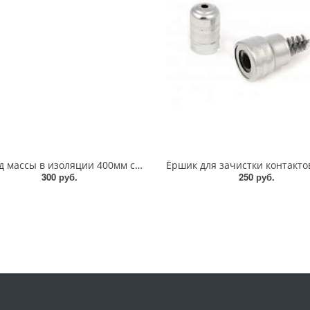
Провод массы в изоляции 400мм сечение 16мм2 АЭТверь ПМ-16-400(БМ8 - БМ8)
300 руб.
250 руб.