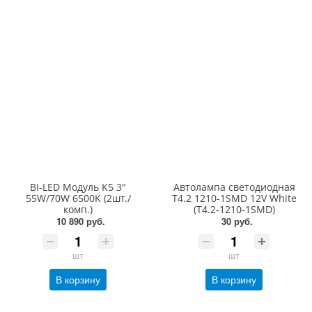
BI-LED Модуль K5 3"
Автолампа светодиодная
55W/70W 6500K (2шт./
T4.2 1210-1SMD 12V White
комп.)
(T4.2-1210-1SMD)
10 890 руб.
30 руб.
шт
шт
В корзину
В корзину