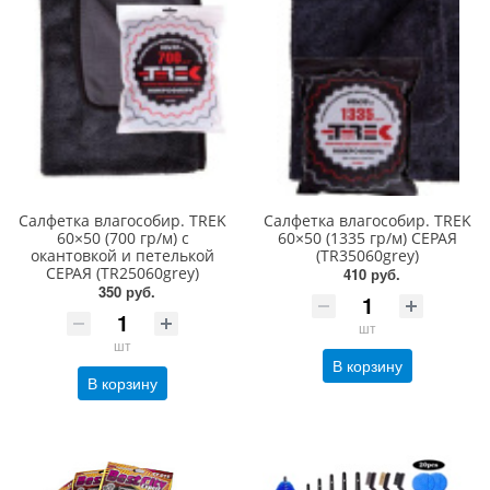
Салфетка влагособир. TREK
Салфетка влагособир. TREK
60×50 (700 гр/м) с
60×50 (1335 гр/м) СЕРАЯ
окантовкой и петелькой
(TR35060grey)
СЕРАЯ (TR25060grey)
410 руб.
350 руб.
шт
шт
В корзину
В корзину