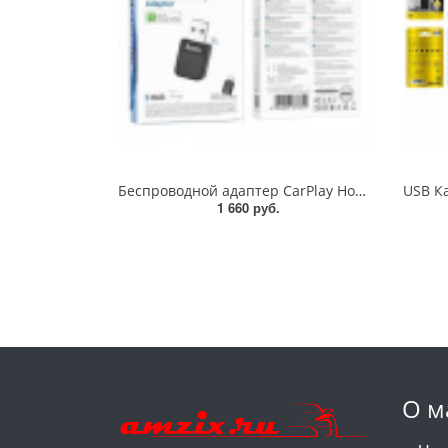
Беспроводной адаптер CarPlay Hoco HU3 Tony (06025)
1 660 руб.
О м