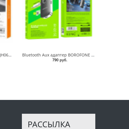
Bluetooth Aux адаптер Jokade JH066 1м (00551)
Bluetooth Aux адаптер BOROFONE BC42+Micro SD (42271)
790 руб.
РАССЫЛКА