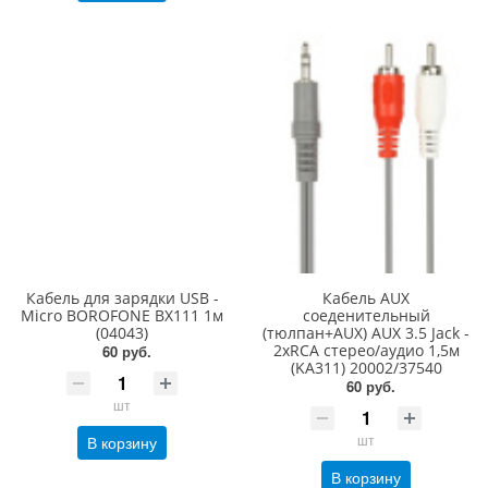
Кабель для зарядки USB -
Кабель AUX
Micro BOROFONE BX111 1м
соеденительный
(04043)
(тюлпан+AUX) AUX 3.5 Jack -
2xRCA стерео/аудио 1,5м
60 руб.
(KA311) 20002/37540
60 руб.
шт
шт
В корзину
В корзину