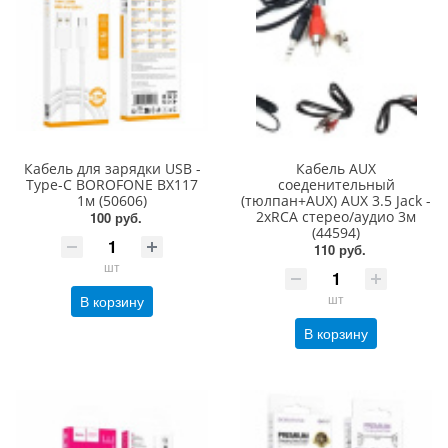
Кабель для зарядки USB -
Кабель AUX
Type-C BOROFONE BX117
соеденительный
1м (50606)
(тюлпан+AUX) AUX 3.5 Jack -
2xRCA стерео/аудио 3м
100 руб.
(44594)
110 руб.
шт
шт
В корзину
В корзину